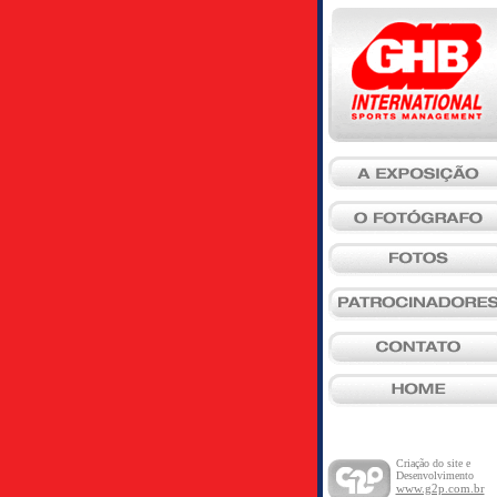
Criação do site e
Desenvolvimento
www.g2p.com.br